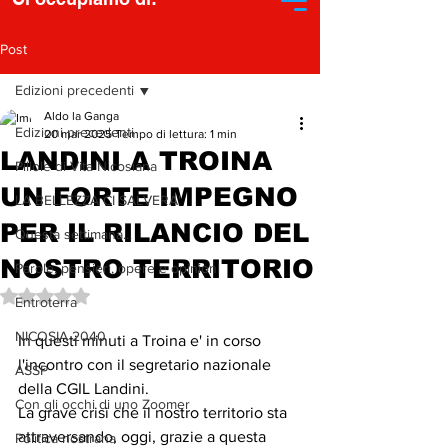
Post
Edizioni precedenti
Aldo la Ganga
Edizioni precedenti
20 mar 2025
Tempo di lettura: 1 min
LANDINI A TROINA
Pillole di Vita Nicosiana
UN FORTE IMPEGNO
LA BELLEZZA CI SALVERA'
PER IL RILANCIO DEL
Questa settimana...
NOSTRO TERRITORIO
Parole, pensieri, opere e opinioni
Valutazione NaN stelle su 5.
Entroterra
NICOSIA 2040
In questi minuti a Troina e' in corso 
l'incontro con il segretario nazionale 
ASSP
della CGIL Landini.
Con gli occhi di uno Zoomer
La grave crisi che il nostro territorio sta 
attraversando, oggi, grazie a questa 
Politica nostrana