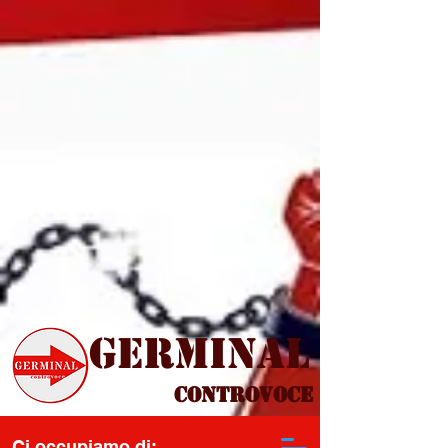
Germinal
Controvoce
Ci occupiamo di: