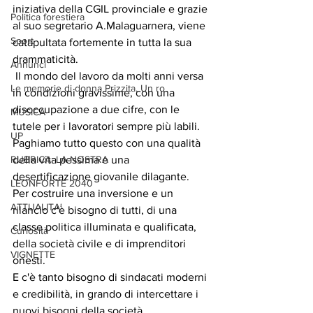
iniziativa della CGIL provinciale e grazie 
Politica forestiera
al suo segretario A.Malaguarnera, viene 
Sport
catapultata fortemente in tutta la sua 
drammaticità.
Annunci
 Il mondo del lavoro da molti anni versa 
Le memorie di donna Prizzita. Un ro
in condizioni gravissime, con una 
disoccupazione a due cifre, con le 
MUSICA
tutele per i lavoratori sempre più labili.
UP
Paghiamo tutto questo con una qualità 
RUBRICA: LA NOSTRA
della vita pessima e una 
desertificazione giovanile dilagante. 
LEONFORTE 2040
Per costruire una inversione e un 
ATTUALITA'
rilancio c'è bisogno di tutti, di una 
classe politica illuminata e qualificata, 
Curiosità
della società civile e di imprenditori 
VIGNETTE
onesti.
E c'è tanto bisogno di sindacati moderni 
e credibilità, in grando di intercettare i 
nuovi bisogni della società.