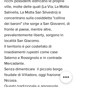
ricchi possidenti edificano le proprie 
ville, molte delle quali (La Via, La Motta 
Salinella, La Motta San Silvestro) si 
concen­trano sulla cosiddetta "collina 
dei baroni" che sorge a San Giovanni, di 
fronte al paese, mentre altre, 
prevalentemente liberty, sorgono in 
località San Giacomo. 
Il territorio è poi costellato di 
insediamenti rupestri come case 
Salerno e Rossignolo e in contrada 
Mercadante. 
Senza dimenticare  il piccolo borgo 
feudale di Villadoro, oggi frazione di 
Nicosia.
Questo tradizionale e amorevole  
rivolgersi alla terra è oggi tutt'altro che 
sopito ed anzi più che mai colpisce la 
capacità dei contadini nicosiani di 