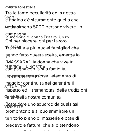
Politica forestiera
Tra le tante peculiarità della nostra 
Sport
cittadina c'è sicuramente quella che 
vede almeno 5000 persone vivere  in 
Annunci
campagna.
Le memorie di donna Prizzita. Un ro
Chi per piacere, chi per lavoro.
MUSICA
Tra i mille e più nuclei famigliari che 
hanno fatto questa scelta, emerge la 
UP
“MASSARA”, la donna che vive in 
RUBRICA: LA NOSTRA
campagna con la sua famiglia.
Lei rappresenta forse l'elemento di 
LEONFORTE 2040
maggior continuità nel garantire il 
ATTUALITA'
rispetto ed il tramandarsi delle tradizioni 
Curiosità
rurali della nostra comunità
Basta dare uno sguardo da qualsiasi 
VIGNETTE
promontorio e si può ammirare un 
territorio pieno di masserie e case di 
pregevole fattura  che si distendono  