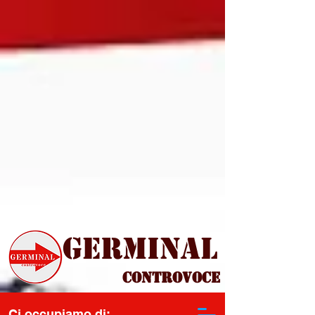
Germinal
Controvoce
Ci occupiamo di: