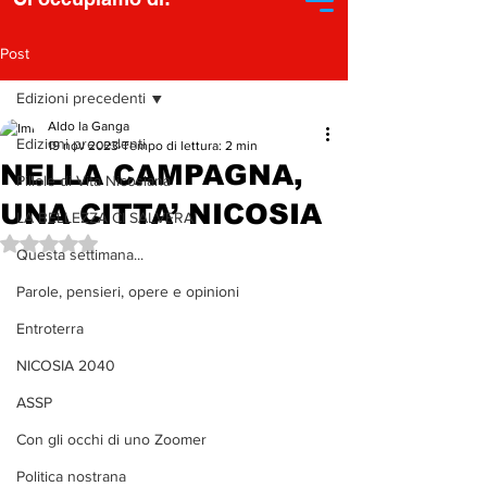
Post
Edizioni precedenti
Aldo la Ganga
Edizioni precedenti
19 nov 2023
Tempo di lettura: 2 min
NELLA CAMPAGNA,
Pillole di Vita Nicosiana
UNA CITTA’ NICOSIA
LA BELLEZZA CI SALVERA'
Valutazione NaN stelle su 5.
Questa settimana...
Parole, pensieri, opere e opinioni
Entroterra
NICOSIA 2040
ASSP
Con gli occhi di uno Zoomer
Politica nostrana