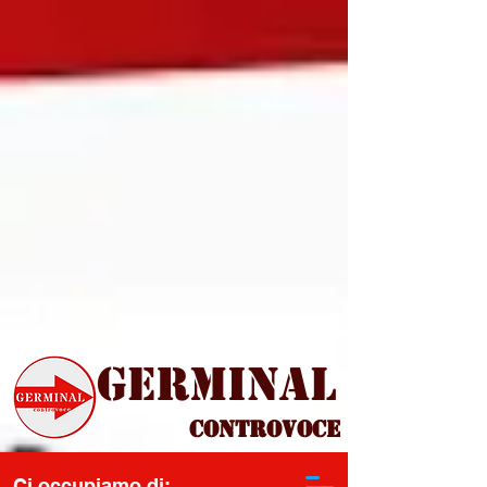
Germinal
Controvoce
Ci occupiamo di: