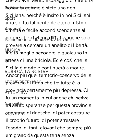
che ad aver avuto il coraggio di dire una 
Politica forestiera
cosa del genere è stata una non 
Siciliana, perché è insito in noi Siciliani 
Sport
uno spirito talmente deleterio misto di 
Annunci
omertà e facile accondiscendenza al 
potere che ci viene difficile anche solo 
Le memorie di donna Prizzita. Un ro
provare a cercare un anelito di libertà, 
MUSICA
molto meglio accodarci a qualcuno in 
attesa di una briciola. Ed è così che la 
UP
Sicilia è morta e continuerà a morire. 
RUBRICA: LA NOSTRA
Ancor più quel territorio-coacervo della 
LEONFORTE 2040
provincia di Enna che tra tutte è la 
provincia certamente più depressa. Ci 
ATTUALITA'
fu un momento in cui anche chi scrive 
Curiosità
ha avuto speranze per questa provincia: 
speranze di rinascita, di poter costruire 
VIGNETTE
il proprio futuro, di poter arrestare 
l'esodo  di tanti giovani che sempre più 
emigrano da questa terra senza 