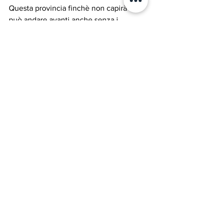
Questa provincia finchè non capirà che 
può andare avanti anche senza i 
sedicenti eroi e gli uomini forti non ha 
futuro. E una terra che non ha futuro 
resta un feudo in cui le menti migliori 
vanno via e nelle terre lontane vengono 
valorizzate per i loro meriti e per quello 
che sono, impoverendo 
irreversibilmente questo territorio che 
in compenso può “vantare” degli eroi 
cavalieri senza cavallo. Ognuno è 
artefice del proprio destino.
Alain Calò
Questa settimana...
Parole, pensieri, opere e opinioni
Entroterra