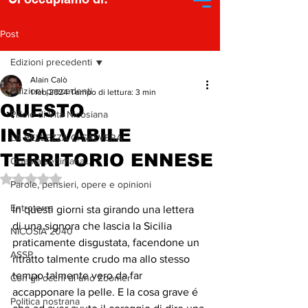
Post
Edizioni precedenti
Alain Calò
Edizioni precedenti
1 feb 2024
Tempo di lettura: 3 min
QUESTO
Pillole di Vita Nicosiana
INSALVABILE
LA BELLEZZA CI SALVERA'
TERRITORIO ENNESE
Questa settimana...
Valutazione NaN stelle su 5.
Parole, pensieri, opere e opinioni
Entroterra
In questi giorni sta girando una lettera 
di una signora che lascia la Sicilia 
NICOSIA 2040
praticamente disgustata, facendone un 
ASSP
ritratto talmente crudo ma allo stesso 
tempo talmente vero da far 
Con gli occhi di uno Zoomer
accapponare la pelle. E la cosa grave é 
Politica nostrana