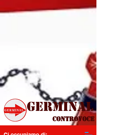
Germinal
Controvoce
Ci occupiamo di: