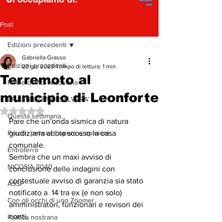
Post
Edizioni precedenti
Gabriella Grasso
Edizioni precedenti
22 giu 2023
Tempo di lettura: 1 min
Terremoto al
Pillole di Vita Nicosiana
municipio di Leonforte
LA BELLEZZA CI SALVERA'
Valutazione NaN stelle su 5.
Questa settimana...
Pare che un'onda sismica di natura 
Parole, pensieri, opere e opinioni
giudiziaria abbia scosso la casa 
comunale. 
Entroterra
Sembra che un maxi avviso di  
NICOSIA 2040
conclusione delle indagini con 
contestuale avviso di garanzia sia stato 
ASSP
notificato a  14 tra ex (e non solo)  
Con gli occhi di uno Zoomer
amministratori, funzionari e revisori dei 
conti.  
Politica nostrana