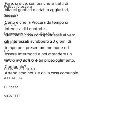
Pare, si dice, sembra che si tratti di 
Politica forestiera
bilanci gonfiati o artati o aggiustati, 
Sport
chissà? 
Certo è che la Procura da tempo si 
Annunci
interessa di Leonforte . 
Le memorie di donna Prizzita. Un ro
Qualora la cosa corrispondesse al vero, 
gli interessati avrebbero 20 giorni di 
MUSICA
tempo per  presentare memorie ed 
UP
essere interrogati e poi attendere un 
RUBRICA: LA NOSTRA
rinvio a giudizio o un proscioglimento. 
Curtigghiu? 
LEONFORTE 2040
Attendiamo notizie dalla casa comunale.
ATTUALITA'
Curiosità
VIGNETTE