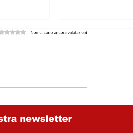
Valutazione 0 stelle su 5.
Non ci sono ancora valutazioni
 fra Cinema e
Statale 117, il Pd grid
allo scandalo. Ma
dimentica chi sono i
suoi alleati a Nicosia 
nel Consorzio
Provinciale di Enna
ostra newsletter