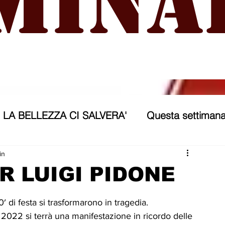
mina
LA BELLEZZA CI SALVERA'
Questa settimana
ra
NICOSIA 2040
ASSP
in
R LUIGI PIDONE
rana
Politica forestiera
Sport
Annunci
′ di festa si trasformarono in tragedia. 
 2022 si terrà una manifestazione in ricordo delle 