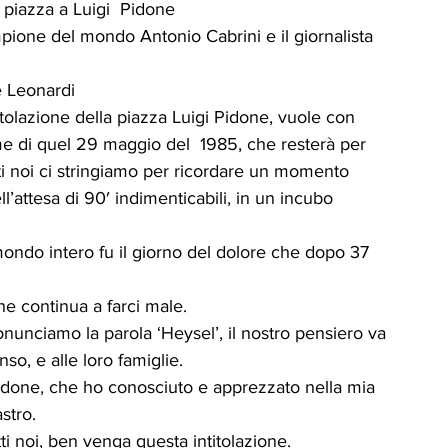
a piazza a Luigi  Pidone
ICA
UP
RUBRICA: LA NOSTRA
mpione del mondo Antonio Cabrini e il giornalista 
re Leonardi
ità
VIGNETTE
olazione della piazza Luigi Pidone, vuole con 
time di quel 29 maggio del  1985, che resterà per 
tutti noi ci stringiamo per ricordare un momento 
l’attesa di 90′ indimenticabili, in un incubo 
il mondo intero fu il giorno del dolore che dopo 37 
e continua a farci male.
nunciamo la parola ‘Heysel’, il nostro pensiero va 
nso, e alle loro famiglie.
Pidone, che ho conosciuto e apprezzato nella mia 
stro.
ti noi, ben venga questa intitolazione.