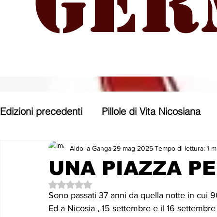
Ger
Edizioni precedenti
Pillole di Vita Nicosiana
Parole, pensieri, opere e opinioni
Entroter
Aldo la Ganga
29 mag 2025
Tempo di lettura: 1 m
UNA PIAZZA PE
Valutazione NaN stelle su 5.
Con gli occhi di uno Zoomer
Politica nost
Sono passati 37 anni da quella notte in cui 90
Ed a Nicosia , 15 settembre e il 16 settembre