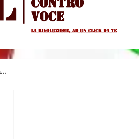
l
Contro
voce
La rivoluzione, ad un Click da te
...