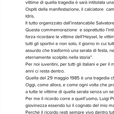
vittime di quella tragedia è sarà intitolata un
Le memorie di donna Prizzita. Un ro
MUS
Ospiti della manifestazione, il calciatore  ca
Idris.
Il tutto organizzato dall’instancabile Salvato
LEONFORTE 2040
ATTUALITA'
Curios
Questa commemorazione  e soprattutto l’intit
forza ricordare le vittime dell’Heysel, le vit
tutti gli sportivi e non solo, il giorno in cui 
assurdo che trasformò una serata di festa, nel
eternamente scolpito nella storia”.
Per noi iuventini, per tutti gli italiani e per 
anni ci resta dentro.
Quella del 29 maggio 1985 è una tragedia ch
Oggi, come allora, e come ogni volta che pro
a tutte le vittime di quella serata senza un se
Per me il ricordo corre a quell’uomo, Luigi 
giovinezza essendo lui il cognato del mio ma
Perché il ricordo resti sempre vivo dentro tut