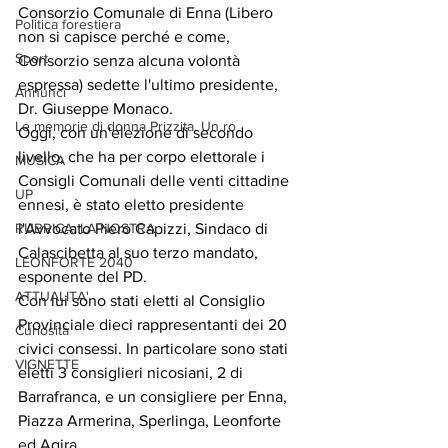
Consorzio Comunale di Enna (Libero 
Politica forestiera
non si capisce perché e come, 
Sport
Consorzio senza alcuna volontà 
espressa) sedette l'ultimo presidente, 
Annunci
Dr. Giuseppe Monaco.
Le memorie di donna Prizzita. Un ro
Oggi, con un'elezione di secondo 
livello, che ha per corpo elettorale i 
MUSICA
Consigli Comunali delle venti cittadine 
UP
ennesi, è stato eletto presidente 
RUBRICA: LA NOSTRA
l'Avvocato Piero Capizzi, Sindaco di 
Calascibetta al suo terzo mandato, 
LEONFORTE 2040
esponente del PD.
ATTUALITA'
Con lui sono stati eletti al Consiglio 
Provinciale dieci rappresentanti dei 20 
Curiosità
civici consessi. In particolare sono stati 
VIGNETTE
eletti 3 consiglieri nicosiani, 2 di 
Barrafranca, e un consigliere per Enna, 
Piazza Armerina, Sperlinga, Leonforte 
ed Agira.