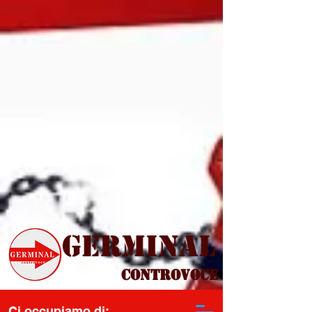
Germinal
Controvoce
Ci occupiamo di: