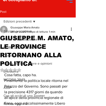
Post
Edizioni precedenti
Giuseppe Maria Amato
Edizioni precedenti
28 apr 2025
Tempo di lettura: 1 min
GIUSEPPE M. AMATO,
Pillole di Vita Nicosiana
LE PROVINCE
LA BELLEZZA CI SALVERA'
RITORNANO ALLA
Questa settimana...
POLITICA
Parole, pensieri, opere e opinioni
Valutazione NaN stelle su 5.
Entroterra
Cosa fatta, capo ha.
NICOSIA 2040
Finalmente la politica locale ritorna nel 
Palazzo del Governo. Sono passati per 
ASSP
la precisione 4317 giorni da quando 
Con gli occhi di uno Zoomer
all'apice della provincia regionale di 
Enna, oggi ridicolissimamente Libero 
Politica nostrana