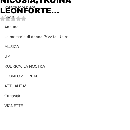
NICOSIA,TROINA
Politica forestiera
LEONFORTE...
Sport
Valutazione NaN stelle su 5.
Annunci
Le memorie di donna Prizzita. Un ro
MUSICA
UP
RUBRICA: LA NOSTRA
LEONFORTE 2040
ATTUALITA'
Curiosità
VIGNETTE