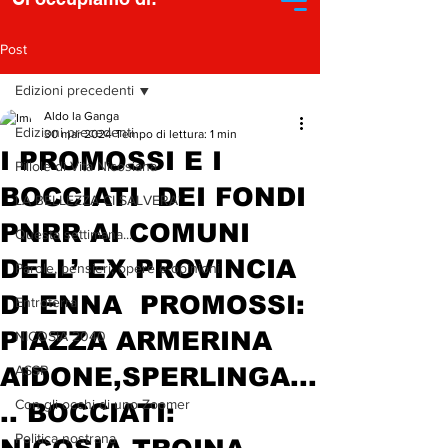
Post
Edizioni precedenti
Aldo la Ganga
Edizioni precedenti
30 mar 2024
Tempo di lettura: 1 min
I PROMOSSI E I
Pillole di Vita Nicosiana
BOCCIATI DEI FONDI
LA BELLEZZA CI SALVERA'
PNRR AI COMUNI
Questa settimana...
DELL’ EX PROVINCIA
Parole, pensieri, opere e opinioni
DI ENNA PROMOSSI:
Entroterra
PIAZZA ARMERINA
NICOSIA 2040
AIDONE,SPERLINGA...
ASSP
Con gli occhi di uno Zoomer
.. BOCCIATI:
Politica nostrana