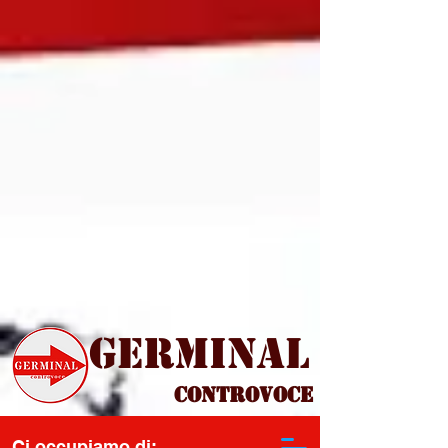
Germinal
Controvoce
Ci occupiamo di: