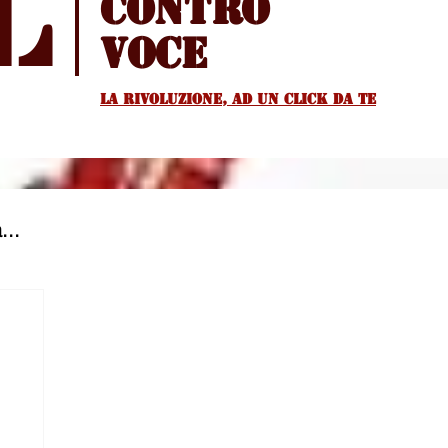
l
Contro
voce
La rivoluzione, ad un Click da te
...