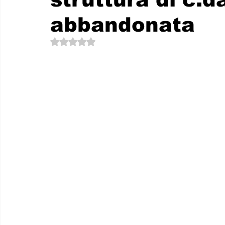
Le memorie di donna Prizzita. Un ro
MUS
abbandonata
Valutazione NaN stelle su 5.
LEONFORTE 2040
ATTUALITA'
Curios