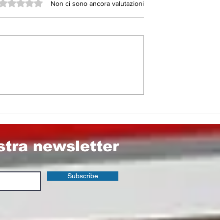
Valutazione 0 stelle su 5.
Non ci sono ancora valutazioni
7, il Pd grida
GLI AMMINISTRATORI,
dalo. Ma
CONSIGLIERI
chi sono i
COMUNALI E GLI
ti a Nicosia e
STRUZZI DAI FIANCHI
rzio
MOLLI​…
le di Enna
ostra newsletter
Subscribe