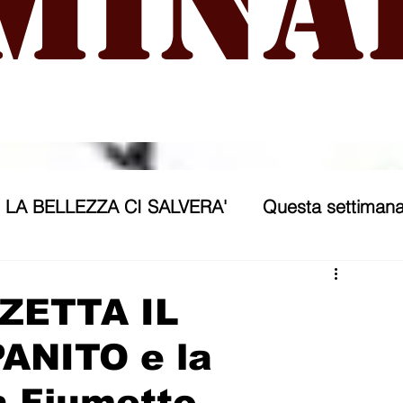
mina
LA BELLEZZA CI SALVERA'
Questa settimana
ra
NICOSIA 2040
ASSP
ZETTA IL
NITO e la
rana
Politica forestiera
Sport
Annunci
da Fiumetto