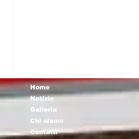
 I
Home
Notizie
Galleria
Chi siamo
Contatti