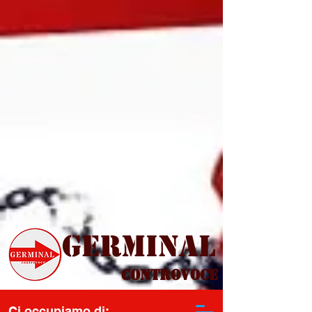
Germinal
Controvoce
Ci occupiamo di: