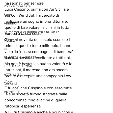
ha segnati per sempre.
Politica forestiera
Luigi Crispino, prima con Air Sicilia e 
Sport
poi con Wind Jet, ha cercato di 
realizzare un sogno imprenditoriale, 
Annunci
quello di fare volare i siciliani in tutta 
Le memorie di donna Prizzita. Un ro
Europa a basso costo.
Gli anni novanta del secolo scorso e i 
MUSICA
primi di questo terzo millennio, hanno 
UP
visto  la "nostra compagnia di bandiera" 
RUBRICA: LA NOSTRA
dare un servizio eccellente a tutti noi.
Ma non è bastata la buona volontà e le 
LEONFORTE 2040
intuizioni, il mercato non era ancora 
ATTUALITA'
pronto a recepire una compagnia Low 
Cost.
Curiosità
E fu così che Crispino e con esso tutte 
VIGNETTE
le sue società furono stritolate dalla 
concorrenza, fino alla fine di quella 
"utopica" esperienza.
A Luigi Crispino e anche a noi piccoli e 