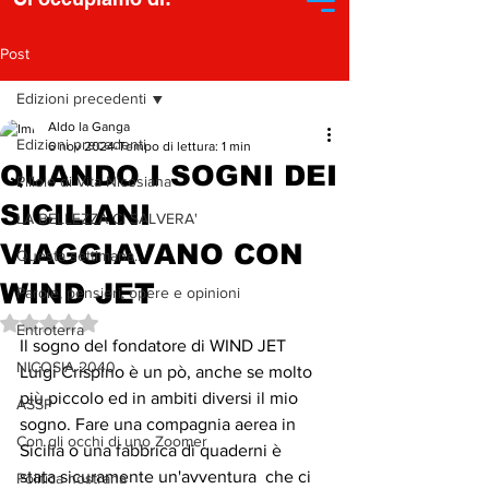
Post
Edizioni precedenti
Aldo la Ganga
Edizioni precedenti
6 nov 2024
Tempo di lettura: 1 min
QUANDO I SOGNI DEI
Pillole di Vita Nicosiana
SICILIANI
LA BELLEZZA CI SALVERA'
VIAGGIAVANO CON
Questa settimana...
WIND JET
Parole, pensieri, opere e opinioni
Valutazione NaN stelle su 5.
Entroterra
Il sogno del fondatore di WIND JET 
NICOSIA 2040
Luigi Crispino è un pò, anche se molto 
più piccolo ed in ambiti diversi il mio 
ASSP
sogno. Fare una compagnia aerea in 
Con gli occhi di uno Zoomer
Sicilia o una fabbrica di quaderni è  
stata sicuramente un'avventura  che ci 
Politica nostrana