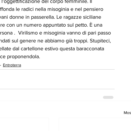
'oggettificazione del corpo femminile. Il 
fonda le radici nella misoginia e nel pensiero 
ani donne in passerella. Le ragazze siciliane   
are con un numero appuntato sul petto. È una   
 persona .  Virilismo e misoginia vanno di pari passo 
ndati sul genere ne abbiamo già troppi. Stupiteci,  
ellate dal cartellone estivo questa baracconata 
isce proponendola.
Entroterra
Most