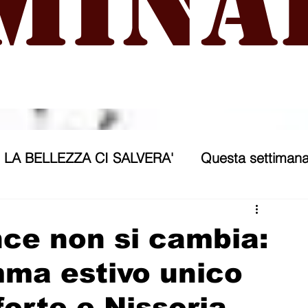
mina
LA BELLEZZA CI SALVERA'
Questa settimana
ra
NICOSIA 2040
ASSP
ce non si cambia:
mma estivo unico
rana
Politica forestiera
Sport
Annunci
orte e Nissoria,