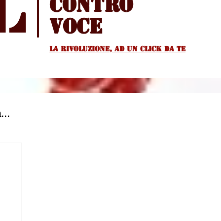
l
Contro
voce
La rivoluzione, ad un Click da te
...