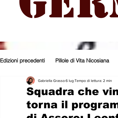
Ger
Edizioni precedenti
Pillole di Vita Nicosiana
Parole, pensieri, opere e opinioni
Entroter
Gabriella Grasso
6 lug
Tempo di lettura: 2 min
Squadra che vin
torna il progra
Con gli occhi di uno Zoomer
Politica nost
di Assoro; Leonf