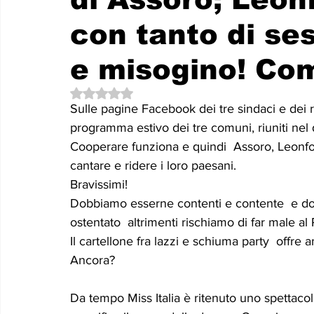
Le memorie di donna Prizzita. Un ro
MUS
con tanto di se
e misogino! Com
LEONFORTE 2040
ATTUALITA'
Curios
Valutazione NaN stelle su 5.
Sulle pagine Facebook dei tre sindaci e dei ris
programma estivo dei tre comuni, riuniti nel de
Cooperare funziona e quindi  Assoro, Leonfor
cantare e ridere i loro paesani. 
Bravissimi!
Dobbiamo esserne contenti e contente  e d
ostentato  altrimenti rischiamo di far male al 
Il cartellone fra lazzi e schiuma party  offre 
Ancora? 
Da tempo Miss Italia è ritenuto uno spettacol