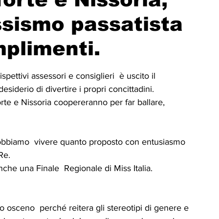
ICA
UP
RUBRICA: LA NOSTRA
ssismo passatista
plimenti.
ità
VIGNETTE
pettivi assessori e consiglieri  è uscito il 
siderio di divertire i propri concittadini. 
te e Nissoria coopereranno per far ballare, 
obbiamo  vivere quanto proposto con entusiasmo 
Re.
anche una Finale  Regionale di Miss Italia.
o osceno  perché reitera gli stereotipi di genere e 